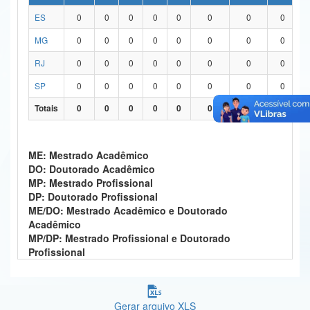
ES
0
0
0
0
0
0
0
0
Ministério da Ciência, Tecnologia, Inovações e Comunicações
MG
0
0
0
0
0
0
0
0
Ministério do Meio Ambiente
RJ
0
0
0
0
0
0
0
0
Ministério do Turismo
SP
0
0
0
0
0
0
0
0
Ministério do Desenvolvimento Regional
Totais
0
0
0
0
0
0
0
0
Controladoria-Geral da União
ME: Mestrado Acadêmico
Ministério da Mulher, da Família e dos Direitos Humanos
DO: Doutorado Acadêmico
MP: Mestrado Profissional
Secretaria-Geral
DP: Doutorado Profissional
ME/DO: Mestrado Acadêmico e Doutorado
Secretaria de Governo
Acadêmico
MP/DP: Mestrado Profissional e Doutorado
Gabinete de Segurança Institucional
Profissional
Advocacia-Geral da União
Banco Central do Brasil
Gerar arquivo XLS