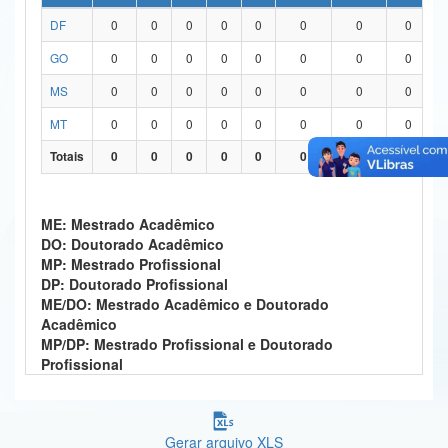
DF
0
0
0
0
0
0
0
0
Ministério da Ciência, Tecnologia, Inovações e Comunicações
GO
0
0
0
0
0
0
0
0
Ministério do Meio Ambiente
MS
0
0
0
0
0
0
0
0
Ministério do Turismo
MT
0
0
0
0
0
0
0
0
Ministério do Desenvolvimento Regional
Totais
0
0
0
0
0
0
0
0
Controladoria-Geral da União
ME: Mestrado Acadêmico
Ministério da Mulher, da Família e dos Direitos Humanos
DO: Doutorado Acadêmico
MP: Mestrado Profissional
Secretaria-Geral
DP: Doutorado Profissional
ME/DO: Mestrado Acadêmico e Doutorado
Secretaria de Governo
Acadêmico
MP/DP: Mestrado Profissional e Doutorado
Gabinete de Segurança Institucional
Profissional
Advocacia-Geral da União
Banco Central do Brasil
Gerar arquivo XLS