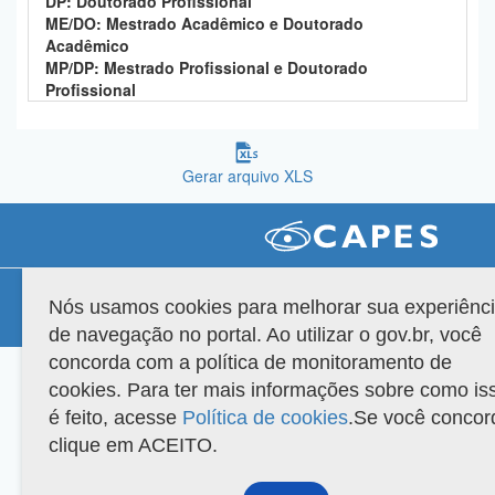
DP: Doutorado Profissional
Planalto
ME/DO: Mestrado Acadêmico e Doutorado
Acadêmico
MP/DP: Mestrado Profissional e Doutorado
Profissional
Gerar arquivo XLS
Compatibilidade
Nós usamos cookies para melhorar sua experiênc
Versão do sistema: 3.88.9
Copyright 2022 Capes. Todos os direitos reservados.
de navegação no portal. Ao utilizar o gov.br, você
concorda com a política de monitoramento de
cookies. Para ter mais informações sobre como is
é feito, acesse
Política de cookies
.Se você concor
clique em ACEITO.