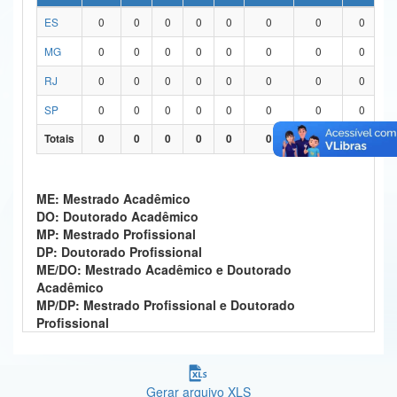
ES
0
0
0
0
0
0
0
0
Ministério da Ciência, Tecnologia, Inovações e Comunicações
MG
0
0
0
0
0
0
0
0
Ministério do Meio Ambiente
RJ
0
0
0
0
0
0
0
0
Ministério do Turismo
SP
0
0
0
0
0
0
0
0
Ministério do Desenvolvimento Regional
Totais
0
0
0
0
0
0
0
0
Controladoria-Geral da União
ME: Mestrado Acadêmico
Ministério da Mulher, da Família e dos Direitos Humanos
DO: Doutorado Acadêmico
MP: Mestrado Profissional
Secretaria-Geral
DP: Doutorado Profissional
ME/DO: Mestrado Acadêmico e Doutorado
Secretaria de Governo
Acadêmico
MP/DP: Mestrado Profissional e Doutorado
Gabinete de Segurança Institucional
Profissional
Advocacia-Geral da União
Banco Central do Brasil
Gerar arquivo XLS