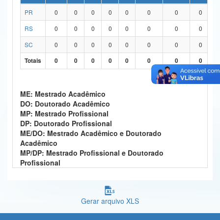
PR
0
0
0
0
0
0
0
0
Ministério da Ciência, Tecnologia, Inovações e Comunicações
RS
0
0
0
0
0
0
0
0
Ministério do Meio Ambiente
SC
0
0
0
0
0
0
0
0
Ministério do Turismo
Totais
0
0
0
0
0
0
0
0
Ministério do Desenvolvimento Regional
Controladoria-Geral da União
ME: Mestrado Acadêmico
DO: Doutorado Acadêmico
Ministério da Mulher, da Família e dos Direitos Humanos
MP: Mestrado Profissional
DP: Doutorado Profissional
Secretaria-Geral
ME/DO: Mestrado Acadêmico e Doutorado
Acadêmico
Secretaria de Governo
MP/DP: Mestrado Profissional e Doutorado
Profissional
Gabinete de Segurança Institucional
Advocacia-Geral da União
Gerar arquivo XLS
Banco Central do Brasil