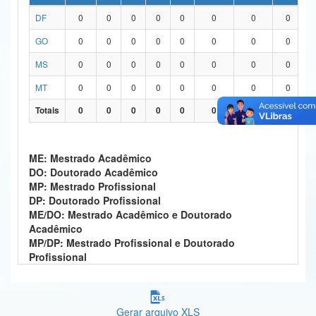
DF
0
0
0
0
0
0
0
0
Ministério da Ciência, Tecnologia, Inovações e Comunicações
GO
0
0
0
0
0
0
0
0
Ministério do Meio Ambiente
MS
0
0
0
0
0
0
0
0
Ministério do Turismo
MT
0
0
0
0
0
0
0
0
Ministério do Desenvolvimento Regional
Totais
0
0
0
0
0
0
0
0
Controladoria-Geral da União
ME: Mestrado Acadêmico
Ministério da Mulher, da Família e dos Direitos Humanos
DO: Doutorado Acadêmico
MP: Mestrado Profissional
Secretaria-Geral
DP: Doutorado Profissional
ME/DO: Mestrado Acadêmico e Doutorado
Secretaria de Governo
Acadêmico
MP/DP: Mestrado Profissional e Doutorado
Gabinete de Segurança Institucional
Profissional
Advocacia-Geral da União
Banco Central do Brasil
Gerar arquivo XLS