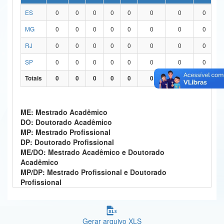
ES
0
0
0
0
0
0
0
0
Ministério da Ciência, Tecnologia, Inovações e Comunicações
MG
0
0
0
0
0
0
0
0
Ministério do Meio Ambiente
RJ
0
0
0
0
0
0
0
0
Ministério do Turismo
SP
0
0
0
0
0
0
0
0
Ministério do Desenvolvimento Regional
Totais
0
0
0
0
0
0
0
0
Controladoria-Geral da União
ME: Mestrado Acadêmico
Ministério da Mulher, da Família e dos Direitos Humanos
DO: Doutorado Acadêmico
MP: Mestrado Profissional
Secretaria-Geral
DP: Doutorado Profissional
ME/DO: Mestrado Acadêmico e Doutorado
Secretaria de Governo
Acadêmico
MP/DP: Mestrado Profissional e Doutorado
Gabinete de Segurança Institucional
Profissional
Advocacia-Geral da União
Banco Central do Brasil
Gerar arquivo XLS