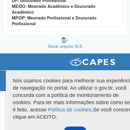
DP: Doutorado Profissional
Planalto
ME/DO: Mestrado Acadêmico e Doutorado
Acadêmico
MP/DP: Mestrado Profissional e Doutorado
Profissional
Gerar arquivo XLS
Compatibilidade
Nós usamos cookies para melhorar sua experiênc
Versão do sistema: 3.88.9
Copyright 2022 Capes. Todos os direitos reservados.
de navegação no portal. Ao utilizar o gov.br, você
concorda com a política de monitoramento de
cookies. Para ter mais informações sobre como is
é feito, acesse
Política de cookies
.Se você concor
clique em ACEITO.