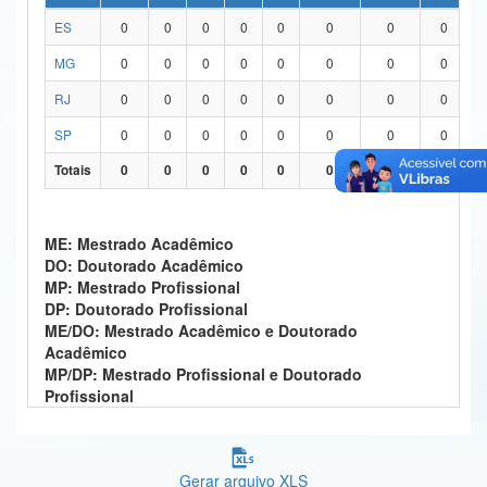
ES
0
0
0
0
0
0
0
0
Ministério da Ciência, Tecnologia, Inovações e Comunicações
MG
0
0
0
0
0
0
0
0
Ministério do Meio Ambiente
RJ
0
0
0
0
0
0
0
0
Ministério do Turismo
SP
0
0
0
0
0
0
0
0
Ministério do Desenvolvimento Regional
Totais
0
0
0
0
0
0
0
0
Controladoria-Geral da União
ME: Mestrado Acadêmico
Ministério da Mulher, da Família e dos Direitos Humanos
DO: Doutorado Acadêmico
MP: Mestrado Profissional
Secretaria-Geral
DP: Doutorado Profissional
ME/DO: Mestrado Acadêmico e Doutorado
Secretaria de Governo
Acadêmico
MP/DP: Mestrado Profissional e Doutorado
Gabinete de Segurança Institucional
Profissional
Advocacia-Geral da União
Banco Central do Brasil
Gerar arquivo XLS