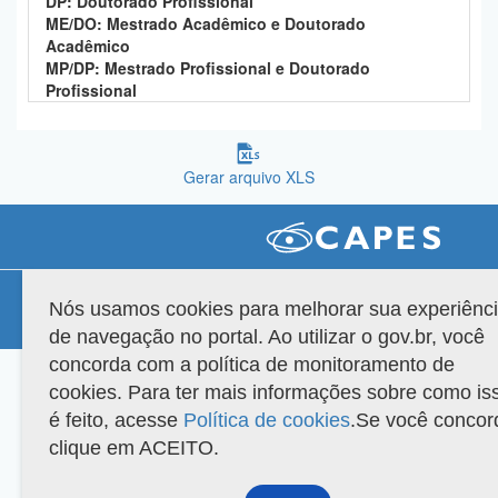
DP: Doutorado Profissional
Planalto
ME/DO: Mestrado Acadêmico e Doutorado
Acadêmico
MP/DP: Mestrado Profissional e Doutorado
Profissional
Gerar arquivo XLS
Compatibilidade
Nós usamos cookies para melhorar sua experiênc
Versão do sistema: 3.88.9
Copyright 2022 Capes. Todos os direitos reservados.
de navegação no portal. Ao utilizar o gov.br, você
concorda com a política de monitoramento de
cookies. Para ter mais informações sobre como is
é feito, acesse
Política de cookies
.Se você concor
clique em ACEITO.