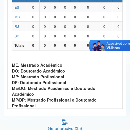
ES
0
0
0
0
0
0
0
0
Ministério da Ciência, Tecnologia, Inovações e Comunicações
MG
0
0
0
0
0
0
0
0
Ministério do Meio Ambiente
RJ
0
0
0
0
0
0
0
0
Ministério do Turismo
SP
0
0
0
0
0
0
0
0
Ministério do Desenvolvimento Regional
Totais
0
0
0
0
0
0
0
0
Controladoria-Geral da União
ME: Mestrado Acadêmico
Ministério da Mulher, da Família e dos Direitos Humanos
DO: Doutorado Acadêmico
MP: Mestrado Profissional
Secretaria-Geral
DP: Doutorado Profissional
ME/DO: Mestrado Acadêmico e Doutorado
Secretaria de Governo
Acadêmico
MP/DP: Mestrado Profissional e Doutorado
Gabinete de Segurança Institucional
Profissional
Advocacia-Geral da União
Banco Central do Brasil
Gerar arquivo XLS