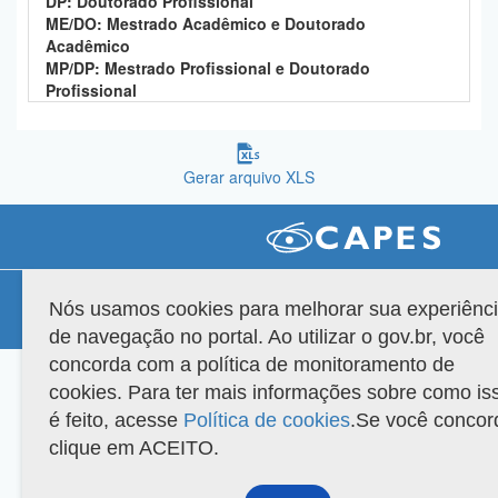
DP: Doutorado Profissional
Planalto
ME/DO: Mestrado Acadêmico e Doutorado
Acadêmico
MP/DP: Mestrado Profissional e Doutorado
Profissional
Gerar arquivo XLS
Compatibilidade
Nós usamos cookies para melhorar sua experiênc
Versão do sistema: 3.88.9
Copyright 2022 Capes. Todos os direitos reservados.
de navegação no portal. Ao utilizar o gov.br, você
concorda com a política de monitoramento de
cookies. Para ter mais informações sobre como is
é feito, acesse
Política de cookies
.Se você concor
clique em ACEITO.