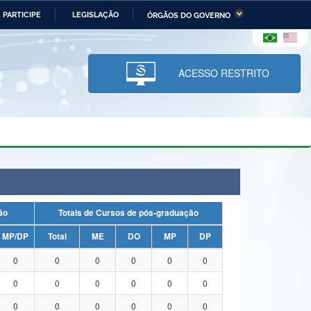
PARTICIPE
LEGISLAÇÃO
ÓRGÃOS DO GOVERNO
stério da Economia
Ministério da Infraestrutura
stério de Minas e Energia
Ministério da Ciência,
Tecnologia, Inovações e
ACESSO RESTRITO
Comunicações
tério da Mulher, da Família
Secretaria-Geral
s Direitos Humanos
lto
uação
Totais de Cursos de pós-graduação
MP/DP
Total
ME
DO
MP
DP
0
0
0
0
0
0
0
0
0
0
0
0
0
0
0
0
0
0