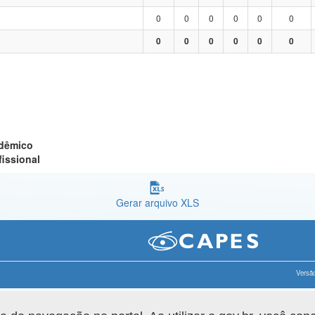
0
0
0
0
0
0
0
0
0
0
0
0
adêmico
fissional
Gerar arquivo XLS
Versão