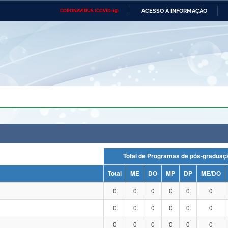
ACESSO À INFORMAÇÃO
CORONAVÍRUS (COVID-19)
Ministério da Defesa
Ministério das Relações
Mini
Exteriores
IR
PARA
O
CONTEÚDO
Ministério da Cidadania
Ministério da Saúde
Mini
Ministério do Desenvolvimento
Controladoria-Geral da União
Minis
Regional
e do
Advocacia-Geral da União
Banco Central do Brasil
Plana
Total de Programas de pós-grad
Total
ME
DO
MP
DP
ME/DO
0
0
0
0
0
0
0
0
0
0
0
0
0
0
0
0
0
0