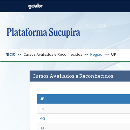
Casa Civil
Ministério da Justiça e
Segurança Pública
Ministério da Agricultura,
Ministério da Educação
Pecuária e Abastecimento
Ministério do Meio Ambiente
Ministério do Turismo
INÍCIO
Cursos Avaliados e Reconhecidos
Região
UF
Secretaria de Governo
Gabinete de Segurança
Institucional
Cursos Avaliados e Reconhecidos
UF
ES
MG
RJ