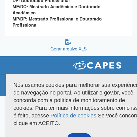
DP: Doutorado Profissional
Planalto
ME/DO: Mestrado Acadêmico e Doutorado
Acadêmico
MP/DP: Mestrado Profissional e Doutorado
Profissional
Gerar arquivo XLS
Compatibilidade
Nós usamos cookies para melhorar sua experiênc
Versão do sistema: 3.88.9
Copyright 2022 Capes. Todos os direitos reservados.
de navegação no portal. Ao utilizar o gov.br, você
concorda com a política de monitoramento de
cookies. Para ter mais informações sobre como is
é feito, acesse
Política de cookies
.Se você concor
clique em ACEITO.