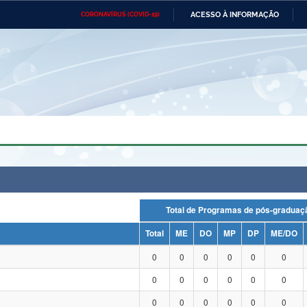
ACESSO À INFORMAÇÃO
CORONAVÍRUS (COVID-19)
Ministério da Defesa
Ministério das Relações
Mini
Exteriores
IR
PARA
O
CONTEÚDO
Ministério da Cidadania
Ministério da Saúde
Mini
Ministério do Desenvolvimento
Controladoria-Geral da União
Minis
Regional
e do
Advocacia-Geral da União
Banco Central do Brasil
Plana
Total de Programas de pós-grad
Total
ME
DO
MP
DP
ME/DO
0
0
0
0
0
0
0
0
0
0
0
0
0
0
0
0
0
0