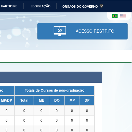
PARTICIPE
LEGISLAÇÃO
ÓRGÃOS DO GOVERNO
stério da Economia
Ministério da Infraestrutura
stério de Minas e Energia
Ministério da Ciência,
Tecnologia, Inovações e
ACESSO RESTRITO
Comunicações
tério da Mulher, da Família
Secretaria-Geral
s Direitos Humanos
lto
uação
Totais de Cursos de pós-graduação
MP/DP
Total
ME
DO
MP
DP
0
0
0
0
0
0
0
0
0
0
0
0
0
0
0
0
0
0