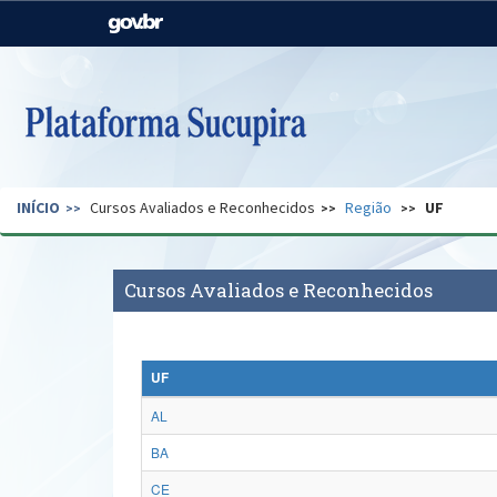
Casa Civil
Ministério da Justiça e
Segurança Pública
Ministério da Agricultura,
Ministério da Educação
Pecuária e Abastecimento
Ministério do Meio Ambiente
Ministério do Turismo
INÍCIO
Cursos Avaliados e Reconhecidos
Região
UF
Secretaria de Governo
Gabinete de Segurança
Institucional
Cursos Avaliados e Reconhecidos
UF
AL
BA
CE