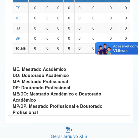
ES
0
0
0
0
0
0
0
0
Ministério da Ciência, Tecnologia, Inovações e Comunicações
MG
0
0
0
0
0
0
0
0
Ministério do Meio Ambiente
RJ
0
0
0
0
0
0
0
0
Ministério do Turismo
SP
0
0
0
0
0
0
0
0
Ministério do Desenvolvimento Regional
Totais
0
0
0
0
0
0
0
0
Controladoria-Geral da União
ME: Mestrado Acadêmico
Ministério da Mulher, da Família e dos Direitos Humanos
DO: Doutorado Acadêmico
MP: Mestrado Profissional
Secretaria-Geral
DP: Doutorado Profissional
ME/DO: Mestrado Acadêmico e Doutorado
Secretaria de Governo
Acadêmico
MP/DP: Mestrado Profissional e Doutorado
Gabinete de Segurança Institucional
Profissional
Advocacia-Geral da União
Banco Central do Brasil
Gerar arquivo XLS