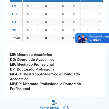
ES
0
0
0
0
0
0
0
0
Ministério da Ciência, Tecnologia, Inovações e Comunicações
MG
0
0
0
0
0
0
0
0
Ministério do Meio Ambiente
RJ
0
0
0
0
0
0
0
0
Ministério do Turismo
SP
0
0
0
0
0
0
0
0
Ministério do Desenvolvimento Regional
Totais
0
0
0
0
0
0
0
0
Controladoria-Geral da União
ME: Mestrado Acadêmico
Ministério da Mulher, da Família e dos Direitos Humanos
DO: Doutorado Acadêmico
MP: Mestrado Profissional
Secretaria-Geral
DP: Doutorado Profissional
ME/DO: Mestrado Acadêmico e Doutorado
Secretaria de Governo
Acadêmico
MP/DP: Mestrado Profissional e Doutorado
Gabinete de Segurança Institucional
Profissional
Advocacia-Geral da União
Banco Central do Brasil
Gerar arquivo XLS