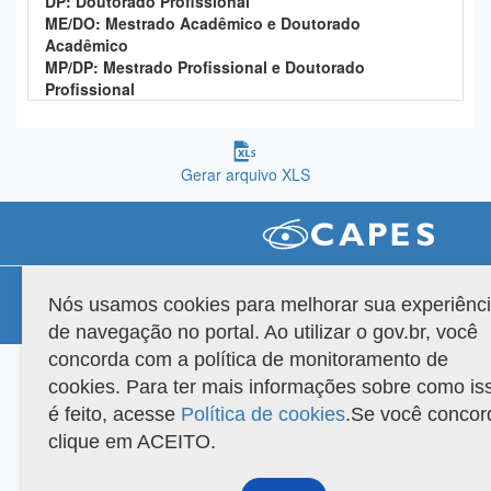
DP: Doutorado Profissional
Planalto
ME/DO: Mestrado Acadêmico e Doutorado
Acadêmico
MP/DP: Mestrado Profissional e Doutorado
Profissional
Gerar arquivo XLS
Compatibilidade
Nós usamos cookies para melhorar sua experiênc
Versão do sistema: 3.88.9
Copyright 2022 Capes. Todos os direitos reservados.
de navegação no portal. Ao utilizar o gov.br, você
concorda com a política de monitoramento de
cookies. Para ter mais informações sobre como is
é feito, acesse
Política de cookies
.Se você concor
clique em ACEITO.