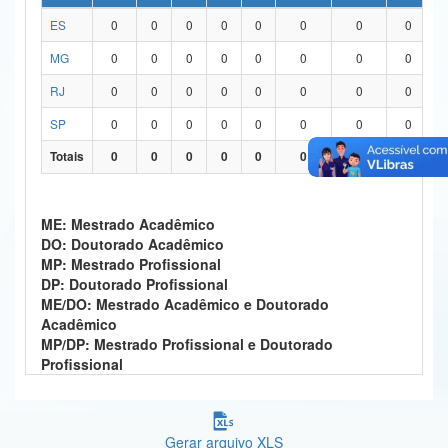
ES
0
0
0
0
0
0
0
0
Ministério da Ciência, Tecnologia, Inovações e Comunicações
MG
0
0
0
0
0
0
0
0
Ministério do Meio Ambiente
RJ
0
0
0
0
0
0
0
0
Ministério do Turismo
SP
0
0
0
0
0
0
0
0
Ministério do Desenvolvimento Regional
Totais
0
0
0
0
0
0
0
0
Controladoria-Geral da União
ME: Mestrado Acadêmico
Ministério da Mulher, da Família e dos Direitos Humanos
DO: Doutorado Acadêmico
MP: Mestrado Profissional
Secretaria-Geral
DP: Doutorado Profissional
ME/DO: Mestrado Acadêmico e Doutorado
Secretaria de Governo
Acadêmico
MP/DP: Mestrado Profissional e Doutorado
Gabinete de Segurança Institucional
Profissional
Advocacia-Geral da União
Banco Central do Brasil
Gerar arquivo XLS