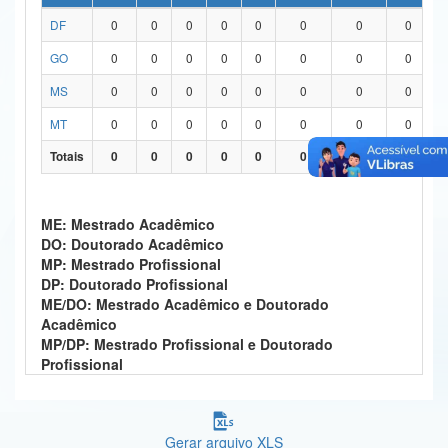
DF
0
0
0
0
0
0
0
0
Ministério da Ciência, Tecnologia, Inovações e Comunicações
GO
0
0
0
0
0
0
0
0
Ministério do Meio Ambiente
MS
0
0
0
0
0
0
0
0
Ministério do Turismo
MT
0
0
0
0
0
0
0
0
Ministério do Desenvolvimento Regional
Totais
0
0
0
0
0
0
0
0
Controladoria-Geral da União
ME: Mestrado Acadêmico
Ministério da Mulher, da Família e dos Direitos Humanos
DO: Doutorado Acadêmico
MP: Mestrado Profissional
Secretaria-Geral
DP: Doutorado Profissional
ME/DO: Mestrado Acadêmico e Doutorado
Secretaria de Governo
Acadêmico
MP/DP: Mestrado Profissional e Doutorado
Gabinete de Segurança Institucional
Profissional
Advocacia-Geral da União
Banco Central do Brasil
Gerar arquivo XLS