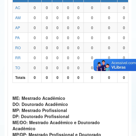
AC
0
0
0
0
0
0
0
0
Ministério da Ciência, Tecnologia, Inovações e Comunicações
AM
0
0
0
0
0
0
0
0
Ministério do Meio Ambiente
AP
0
0
0
0
0
0
0
0
Ministério do Turismo
PA
0
0
0
0
0
0
0
0
Ministério do Desenvolvimento Regional
RO
0
0
0
0
0
0
0
0
Controladoria-Geral da União
RR
0
0
0
0
0
0
0
0
TO
0
0
0
0
0
0
0
0
Ministério da Mulher, da Família e dos Direitos Humanos
Totais
0
0
0
0
0
0
0
0
Secretaria-Geral
Secretaria de Governo
ME: Mestrado Acadêmico
DO: Doutorado Acadêmico
Gabinete de Segurança Institucional
MP: Mestrado Profissional
DP: Doutorado Profissional
Advocacia-Geral da União
ME/DO: Mestrado Acadêmico e Doutorado
Acadêmico
Banco Central do Brasil
MP/DP: Mestrado Profissional e Doutorado