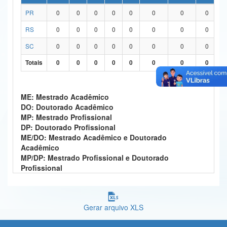
PR
0
0
0
0
0
0
0
0
Ministério da Ciência, Tecnologia, Inovações e Comunicações
RS
0
0
0
0
0
0
0
0
Ministério do Meio Ambiente
SC
0
0
0
0
0
0
0
0
Ministério do Turismo
Totais
0
0
0
0
0
0
0
0
Ministério do Desenvolvimento Regional
Controladoria-Geral da União
ME: Mestrado Acadêmico
DO: Doutorado Acadêmico
Ministério da Mulher, da Família e dos Direitos Humanos
MP: Mestrado Profissional
DP: Doutorado Profissional
Secretaria-Geral
ME/DO: Mestrado Acadêmico e Doutorado
Acadêmico
Secretaria de Governo
MP/DP: Mestrado Profissional e Doutorado
Profissional
Gabinete de Segurança Institucional
Advocacia-Geral da União
Gerar arquivo XLS
Banco Central do Brasil