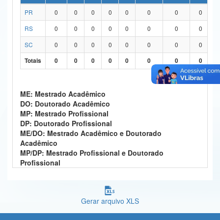
PR
0
0
0
0
0
0
0
0
Ministério da Ciência, Tecnologia, Inovações e Comunicações
RS
0
0
0
0
0
0
0
0
Ministério do Meio Ambiente
SC
0
0
0
0
0
0
0
0
Ministério do Turismo
Totais
0
0
0
0
0
0
0
0
Ministério do Desenvolvimento Regional
Controladoria-Geral da União
ME: Mestrado Acadêmico
DO: Doutorado Acadêmico
Ministério da Mulher, da Família e dos Direitos Humanos
MP: Mestrado Profissional
DP: Doutorado Profissional
Secretaria-Geral
ME/DO: Mestrado Acadêmico e Doutorado
Acadêmico
Secretaria de Governo
MP/DP: Mestrado Profissional e Doutorado
Profissional
Gabinete de Segurança Institucional
Advocacia-Geral da União
Gerar arquivo XLS
Banco Central do Brasil