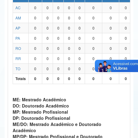
AC
0
0
0
0
0
0
0
0
Ministério da Ciência, Tecnologia, Inovações e Comunicações
AM
0
0
0
0
0
0
0
0
Ministério do Meio Ambiente
AP
0
0
0
0
0
0
0
0
Ministério do Turismo
PA
0
0
0
0
0
0
0
0
Ministério do Desenvolvimento Regional
RO
0
0
0
0
0
0
0
0
Controladoria-Geral da União
RR
0
0
0
0
0
0
0
0
TO
0
0
0
0
0
0
0
0
Ministério da Mulher, da Família e dos Direitos Humanos
Totais
0
0
0
0
0
0
0
0
Secretaria-Geral
Secretaria de Governo
ME: Mestrado Acadêmico
DO: Doutorado Acadêmico
Gabinete de Segurança Institucional
MP: Mestrado Profissional
DP: Doutorado Profissional
Advocacia-Geral da União
ME/DO: Mestrado Acadêmico e Doutorado
Acadêmico
Banco Central do Brasil
MP/DP: Mestrado Profissional e Doutorado