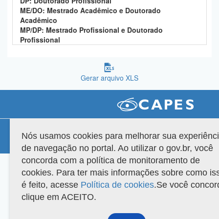
DP: Doutorado Profissional
Planalto
ME/DO: Mestrado Acadêmico e Doutorado
Acadêmico
MP/DP: Mestrado Profissional e Doutorado
Profissional
Gerar arquivo XLS
Compatibilidade
Nós usamos cookies para melhorar sua experiênc
Versão do sistema: 3.88.9
Copyright 2022 Capes. Todos os direitos reservados.
de navegação no portal. Ao utilizar o gov.br, você
concorda com a política de monitoramento de
cookies. Para ter mais informações sobre como is
é feito, acesse
Política de cookies
.Se você concor
clique em ACEITO.