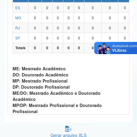
ES
0
0
0
0
0
0
0
0
Ministério da Ciência, Tecnologia, Inovações e Comunicações
MG
0
0
0
0
0
0
0
0
Ministério do Meio Ambiente
RJ
0
0
0
0
0
0
0
0
Ministério do Turismo
SP
0
0
0
0
0
0
0
0
Ministério do Desenvolvimento Regional
Totais
0
0
0
0
0
0
0
0
Controladoria-Geral da União
ME: Mestrado Acadêmico
Ministério da Mulher, da Família e dos Direitos Humanos
DO: Doutorado Acadêmico
MP: Mestrado Profissional
Secretaria-Geral
DP: Doutorado Profissional
ME/DO: Mestrado Acadêmico e Doutorado
Secretaria de Governo
Acadêmico
MP/DP: Mestrado Profissional e Doutorado
Gabinete de Segurança Institucional
Profissional
Advocacia-Geral da União
Banco Central do Brasil
Gerar arquivo XLS