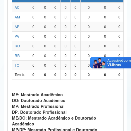
AC
0
0
0
0
0
0
0
0
Ministério da Ciência, Tecnologia, Inovações e Comunicações
AM
0
0
0
0
0
0
0
0
Ministério do Meio Ambiente
AP
0
0
0
0
0
0
0
0
Ministério do Turismo
PA
0
0
0
0
0
0
0
0
Ministério do Desenvolvimento Regional
RO
0
0
0
0
0
0
0
0
Controladoria-Geral da União
RR
0
0
0
0
0
0
0
0
TO
0
0
0
0
0
0
0
0
Ministério da Mulher, da Família e dos Direitos Humanos
Totais
0
0
0
0
0
0
0
0
Secretaria-Geral
Secretaria de Governo
ME: Mestrado Acadêmico
DO: Doutorado Acadêmico
Gabinete de Segurança Institucional
MP: Mestrado Profissional
DP: Doutorado Profissional
Advocacia-Geral da União
ME/DO: Mestrado Acadêmico e Doutorado
Acadêmico
Banco Central do Brasil
MP/DP: Mestrado Profissional e Doutorado