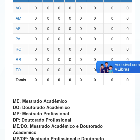
AC
0
0
0
0
0
0
0
0
Ministério da Ciência, Tecnologia, Inovações e Comunicações
AM
0
0
0
0
0
0
0
0
Ministério do Meio Ambiente
AP
0
0
0
0
0
0
0
0
Ministério do Turismo
PA
0
0
0
0
0
0
0
0
Ministério do Desenvolvimento Regional
RO
0
0
0
0
0
0
0
0
Controladoria-Geral da União
RR
0
0
0
0
0
0
0
0
TO
0
0
0
0
0
0
0
0
Ministério da Mulher, da Família e dos Direitos Humanos
Totais
0
0
0
0
0
0
0
0
Secretaria-Geral
Secretaria de Governo
ME: Mestrado Acadêmico
DO: Doutorado Acadêmico
Gabinete de Segurança Institucional
MP: Mestrado Profissional
DP: Doutorado Profissional
Advocacia-Geral da União
ME/DO: Mestrado Acadêmico e Doutorado
Acadêmico
Banco Central do Brasil
MP/DP: Mestrado Profissional e Doutorado