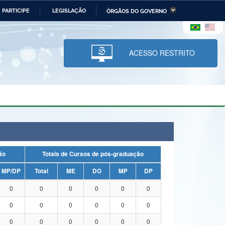
PARTICIPE
LEGISLAÇÃO
ÓRGÃOS DO GOVERNO
stério da Economia
Ministério da Infraestrutura
stério de Minas e Energia
Ministério da Ciência,
Tecnologia, Inovações e
ACESSO RESTRITO
Comunicações
tério da Mulher, da Família
Secretaria-Geral
s Direitos Humanos
lto
uação
Totais de Cursos de pós-graduação
MP/DP
Total
ME
DO
MP
DP
0
0
0
0
0
0
0
0
0
0
0
0
0
0
0
0
0
0