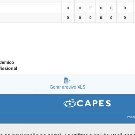
0
0
0
0
0
0
0
0
0
0
0
0
adêmico
fissional
Gerar arquivo XLS
Versão