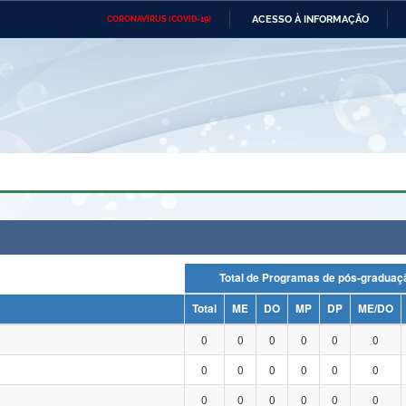
ACESSO À INFORMAÇÃO
CORONAVÍRUS (COVID-19)
Ministério da Defesa
Ministério das Relações
Mini
Exteriores
IR
PARA
O
CONTEÚDO
Ministério da Cidadania
Ministério da Saúde
Mini
Ministério do Desenvolvimento
Controladoria-Geral da União
Minis
Regional
e do
Advocacia-Geral da União
Banco Central do Brasil
Plana
Total de Programas de pós-grad
Total
ME
DO
MP
DP
ME/DO
0
0
0
0
0
0
0
0
0
0
0
0
0
0
0
0
0
0