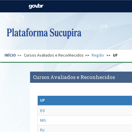
Casa Civil
Ministério da Justiça e
Segurança Pública
Ministério da Agricultura,
Ministério da Educação
Pecuária e Abastecimento
Ministério do Meio Ambiente
Ministério do Turismo
INÍCIO
Cursos Avaliados e Reconhecidos
Região
UF
Secretaria de Governo
Gabinete de Segurança
Institucional
Cursos Avaliados e Reconhecidos
UF
ES
MG
RJ