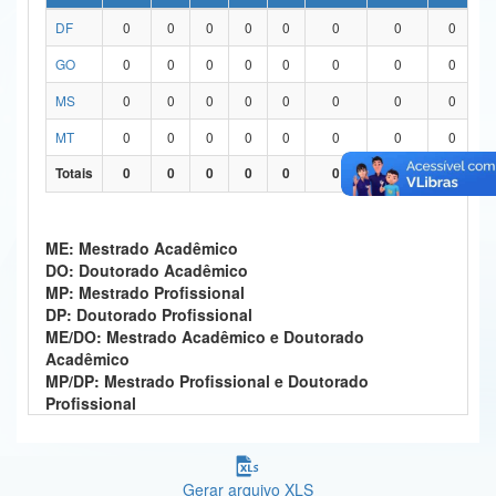
DF
0
0
0
0
0
0
0
0
Ministério da Ciência, Tecnologia, Inovações e Comunicações
GO
0
0
0
0
0
0
0
0
Ministério do Meio Ambiente
MS
0
0
0
0
0
0
0
0
Ministério do Turismo
MT
0
0
0
0
0
0
0
0
Ministério do Desenvolvimento Regional
Totais
0
0
0
0
0
0
0
0
Controladoria-Geral da União
ME: Mestrado Acadêmico
Ministério da Mulher, da Família e dos Direitos Humanos
DO: Doutorado Acadêmico
MP: Mestrado Profissional
Secretaria-Geral
DP: Doutorado Profissional
ME/DO: Mestrado Acadêmico e Doutorado
Secretaria de Governo
Acadêmico
MP/DP: Mestrado Profissional e Doutorado
Gabinete de Segurança Institucional
Profissional
Advocacia-Geral da União
Banco Central do Brasil
Gerar arquivo XLS