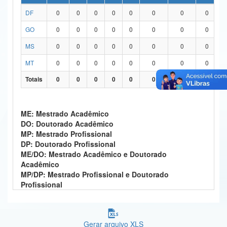
DF
0
0
0
0
0
0
0
0
Ministério da Ciência, Tecnologia, Inovações e Comunicações
GO
0
0
0
0
0
0
0
0
Ministério do Meio Ambiente
MS
0
0
0
0
0
0
0
0
Ministério do Turismo
MT
0
0
0
0
0
0
0
0
Ministério do Desenvolvimento Regional
Totais
0
0
0
0
0
0
0
0
Controladoria-Geral da União
ME: Mestrado Acadêmico
Ministério da Mulher, da Família e dos Direitos Humanos
DO: Doutorado Acadêmico
MP: Mestrado Profissional
Secretaria-Geral
DP: Doutorado Profissional
ME/DO: Mestrado Acadêmico e Doutorado
Secretaria de Governo
Acadêmico
MP/DP: Mestrado Profissional e Doutorado
Gabinete de Segurança Institucional
Profissional
Advocacia-Geral da União
Banco Central do Brasil
Gerar arquivo XLS