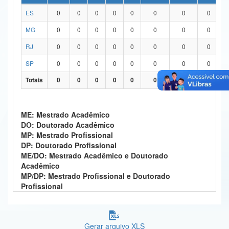
ES
0
0
0
0
0
0
0
0
Ministério da Ciência, Tecnologia, Inovações e Comunicações
MG
0
0
0
0
0
0
0
0
Ministério do Meio Ambiente
RJ
0
0
0
0
0
0
0
0
Ministério do Turismo
SP
0
0
0
0
0
0
0
0
Ministério do Desenvolvimento Regional
Totais
0
0
0
0
0
0
0
0
Controladoria-Geral da União
ME: Mestrado Acadêmico
Ministério da Mulher, da Família e dos Direitos Humanos
DO: Doutorado Acadêmico
MP: Mestrado Profissional
Secretaria-Geral
DP: Doutorado Profissional
ME/DO: Mestrado Acadêmico e Doutorado
Secretaria de Governo
Acadêmico
MP/DP: Mestrado Profissional e Doutorado
Gabinete de Segurança Institucional
Profissional
Advocacia-Geral da União
Banco Central do Brasil
Gerar arquivo XLS