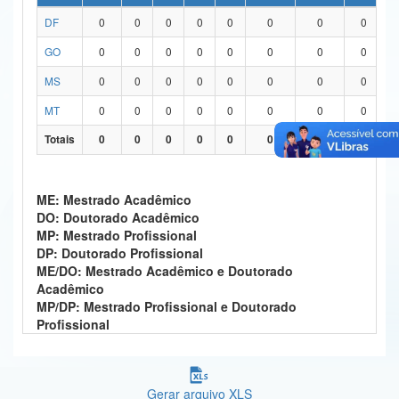
DF
0
0
0
0
0
0
0
0
Ministério da Ciência, Tecnologia, Inovações e Comunicações
GO
0
0
0
0
0
0
0
0
Ministério do Meio Ambiente
MS
0
0
0
0
0
0
0
0
Ministério do Turismo
MT
0
0
0
0
0
0
0
0
Ministério do Desenvolvimento Regional
Totais
0
0
0
0
0
0
0
0
Controladoria-Geral da União
ME: Mestrado Acadêmico
Ministério da Mulher, da Família e dos Direitos Humanos
DO: Doutorado Acadêmico
MP: Mestrado Profissional
Secretaria-Geral
DP: Doutorado Profissional
ME/DO: Mestrado Acadêmico e Doutorado
Secretaria de Governo
Acadêmico
MP/DP: Mestrado Profissional e Doutorado
Gabinete de Segurança Institucional
Profissional
Advocacia-Geral da União
Banco Central do Brasil
Gerar arquivo XLS