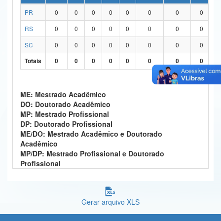
PR
0
0
0
0
0
0
0
0
Ministério da Ciência, Tecnologia, Inovações e Comunicações
RS
0
0
0
0
0
0
0
0
Ministério do Meio Ambiente
SC
0
0
0
0
0
0
0
0
Ministério do Turismo
Totais
0
0
0
0
0
0
0
0
Ministério do Desenvolvimento Regional
Controladoria-Geral da União
ME: Mestrado Acadêmico
DO: Doutorado Acadêmico
Ministério da Mulher, da Família e dos Direitos Humanos
MP: Mestrado Profissional
DP: Doutorado Profissional
Secretaria-Geral
ME/DO: Mestrado Acadêmico e Doutorado
Acadêmico
Secretaria de Governo
MP/DP: Mestrado Profissional e Doutorado
Profissional
Gabinete de Segurança Institucional
Advocacia-Geral da União
Gerar arquivo XLS
Banco Central do Brasil