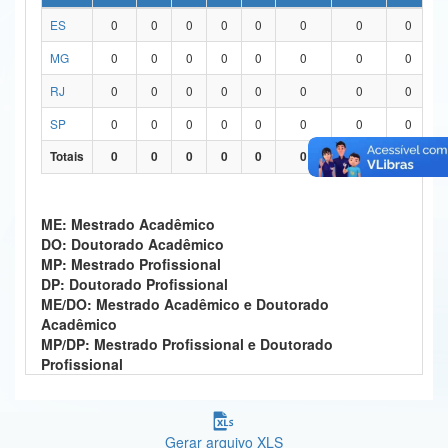
ES
0
0
0
0
0
0
0
0
Ministério da Ciência, Tecnologia, Inovações e Comunicações
MG
0
0
0
0
0
0
0
0
Ministério do Meio Ambiente
RJ
0
0
0
0
0
0
0
0
Ministério do Turismo
SP
0
0
0
0
0
0
0
0
Ministério do Desenvolvimento Regional
Totais
0
0
0
0
0
0
0
0
Controladoria-Geral da União
ME: Mestrado Acadêmico
Ministério da Mulher, da Família e dos Direitos Humanos
DO: Doutorado Acadêmico
MP: Mestrado Profissional
Secretaria-Geral
DP: Doutorado Profissional
ME/DO: Mestrado Acadêmico e Doutorado
Secretaria de Governo
Acadêmico
MP/DP: Mestrado Profissional e Doutorado
Gabinete de Segurança Institucional
Profissional
Advocacia-Geral da União
Banco Central do Brasil
Gerar arquivo XLS