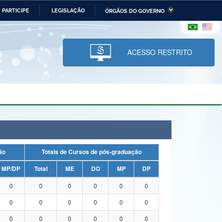
PARTICIPE
LEGISLAÇÃO
ÓRGÃOS DO GOVERNO
stério da Economia
Ministério da Infraestrutura
stério de Minas e Energia
Ministério da Ciência,
Tecnologia, Inovações e
ACESSO RESTRITO
Comunicações
tério da Mulher, da Família
Secretaria-Geral
s Direitos Humanos
lto
uação
Totais de Cursos de pós-graduação
MP/DP
Total
ME
DO
MP
DP
0
0
0
0
0
0
0
0
0
0
0
0
0
0
0
0
0
0