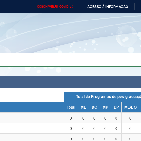
ACESSO À INFORMAÇÃO
CORONAVÍRUS (COVID-19)
Ministério da Defesa
Ministério das Relações
Mini
Exteriores
IR
PARA
O
CONTEÚDO
Ministério da Cidadania
Ministério da Saúde
Mini
Ministério do Desenvolvimento
Controladoria-Geral da União
Minis
Regional
e do
Advocacia-Geral da União
Banco Central do Brasil
Plana
Total de Programas de pós-grad
Total
ME
DO
MP
DP
ME/DO
0
0
0
0
0
0
0
0
0
0
0
0
0
0
0
0
0
0