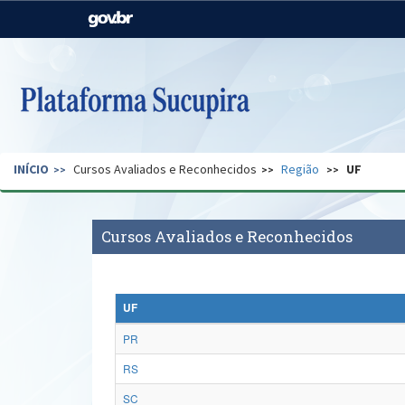
Casa Civil
Ministério da Justiça e
Segurança Pública
Ministério da Agricultura,
Ministério da Educação
Pecuária e Abastecimento
Ministério do Meio Ambiente
Ministério do Turismo
INÍCIO
Cursos Avaliados e Reconhecidos
Região
UF
Secretaria de Governo
Gabinete de Segurança
Institucional
Cursos Avaliados e Reconhecidos
UF
PR
RS
SC