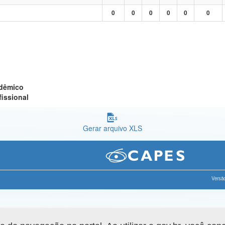
0
0
0
0
0
0
adêmico
fissional
Gerar arquivo XLS
Versão