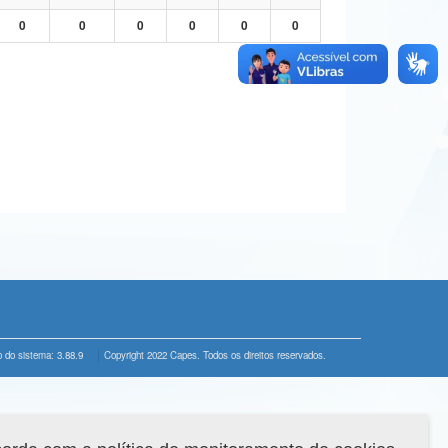
0
0
0
0
0
0
 do sistema: 3.88.9
Copyright 2022 Capes. Todos os direitos reservados.