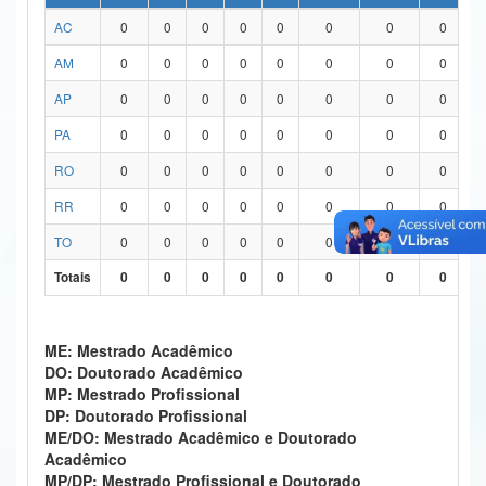
AC
0
0
0
0
0
0
0
0
Ministério da Ciência, Tecnologia, Inovações e Comunicações
AM
0
0
0
0
0
0
0
0
Ministério do Meio Ambiente
AP
0
0
0
0
0
0
0
0
Ministério do Turismo
PA
0
0
0
0
0
0
0
0
Ministério do Desenvolvimento Regional
RO
0
0
0
0
0
0
0
0
Controladoria-Geral da União
RR
0
0
0
0
0
0
0
0
TO
0
0
0
0
0
0
0
0
Ministério da Mulher, da Família e dos Direitos Humanos
Totais
0
0
0
0
0
0
0
0
Secretaria-Geral
Secretaria de Governo
ME: Mestrado Acadêmico
DO: Doutorado Acadêmico
Gabinete de Segurança Institucional
MP: Mestrado Profissional
DP: Doutorado Profissional
Advocacia-Geral da União
ME/DO: Mestrado Acadêmico e Doutorado
Acadêmico
Banco Central do Brasil
MP/DP: Mestrado Profissional e Doutorado