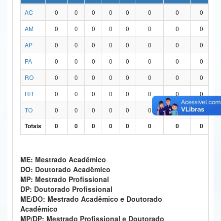
AC
0
0
0
0
0
0
0
0
Ministério da Ciência, Tecnologia, Inovações e Comunicações
AM
0
0
0
0
0
0
0
0
Ministério do Meio Ambiente
AP
0
0
0
0
0
0
0
0
Ministério do Turismo
PA
0
0
0
0
0
0
0
0
Ministério do Desenvolvimento Regional
RO
0
0
0
0
0
0
0
0
Controladoria-Geral da União
RR
0
0
0
0
0
0
0
0
TO
0
0
0
0
0
0
0
0
Ministério da Mulher, da Família e dos Direitos Humanos
Totais
0
0
0
0
0
0
0
0
Secretaria-Geral
Secretaria de Governo
ME: Mestrado Acadêmico
DO: Doutorado Acadêmico
Gabinete de Segurança Institucional
MP: Mestrado Profissional
DP: Doutorado Profissional
Advocacia-Geral da União
ME/DO: Mestrado Acadêmico e Doutorado
Acadêmico
Banco Central do Brasil
MP/DP: Mestrado Profissional e Doutorado