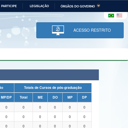
PARTICIPE
LEGISLAÇÃO
ÓRGÃOS DO GOVERNO
stério da Economia
Ministério da Infraestrutura
stério de Minas e Energia
Ministério da Ciência,
Tecnologia, Inovações e
ACESSO RESTRITO
Comunicações
tério da Mulher, da Família
Secretaria-Geral
s Direitos Humanos
lto
uação
Totais de Cursos de pós-graduação
MP/DP
Total
ME
DO
MP
DP
0
0
0
0
0
0
0
0
0
0
0
0
0
0
0
0
0
0