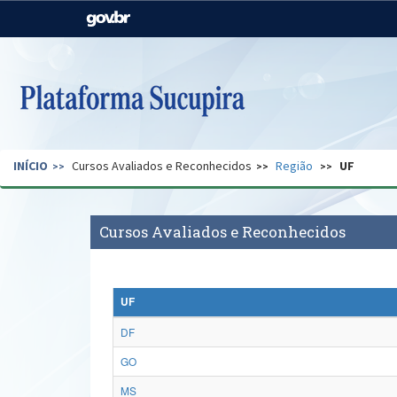
Casa Civil
Ministério da Justiça e
Segurança Pública
Ministério da Agricultura,
Ministério da Educação
Pecuária e Abastecimento
Ministério do Meio Ambiente
Ministério do Turismo
INÍCIO
Cursos Avaliados e Reconhecidos
Região
UF
Secretaria de Governo
Gabinete de Segurança
Institucional
Cursos Avaliados e Reconhecidos
UF
DF
GO
MS