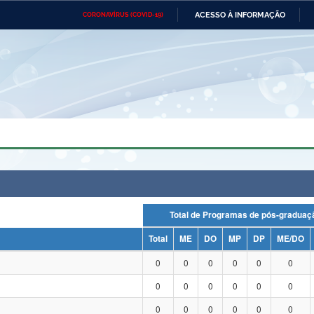
ACESSO À INFORMAÇÃO
CORONAVÍRUS (COVID-19)
Ministério da Defesa
Ministério das Relações
Mini
Exteriores
IR
PARA
O
CONTEÚDO
Ministério da Cidadania
Ministério da Saúde
Mini
Ministério do Desenvolvimento
Controladoria-Geral da União
Minis
Regional
e do
Advocacia-Geral da União
Banco Central do Brasil
Plana
Total de Programas de pós-grad
Total
ME
DO
MP
DP
ME/DO
0
0
0
0
0
0
0
0
0
0
0
0
0
0
0
0
0
0