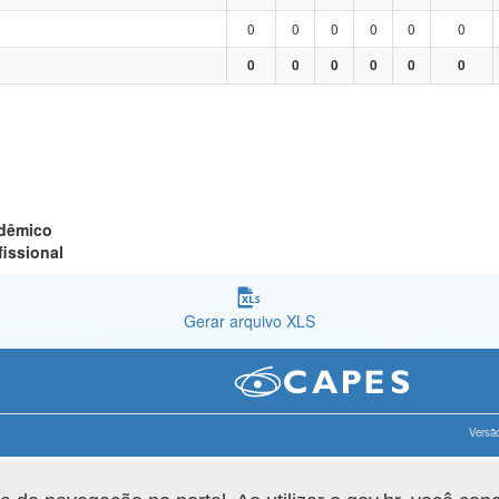
0
0
0
0
0
0
0
0
0
0
0
0
adêmico
fissional
Gerar arquivo XLS
Versão