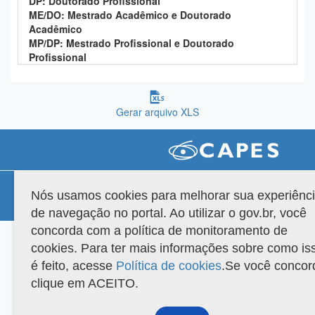
DP: Doutorado Profissional
Planalto
ME/DO: Mestrado Acadêmico e Doutorado
Acadêmico
MP/DP: Mestrado Profissional e Doutorado
Profissional
Gerar arquivo XLS
Compatibilidade
Nós usamos cookies para melhorar sua experiênc
Versão do sistema: 3.88.9
Copyright 2022 Capes. Todos os direitos reservados.
de navegação no portal. Ao utilizar o gov.br, você
concorda com a política de monitoramento de
cookies. Para ter mais informações sobre como is
é feito, acesse
Política de cookies
.Se você concor
clique em ACEITO.