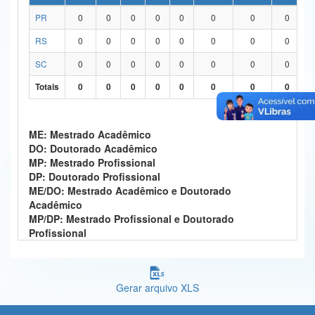
PR
0
0
0
0
0
0
0
0
Ministério da Ciência, Tecnologia, Inovações e Comunicações
RS
0
0
0
0
0
0
0
0
Ministério do Meio Ambiente
SC
0
0
0
0
0
0
0
0
Ministério do Turismo
Totais
0
0
0
0
0
0
0
0
Ministério do Desenvolvimento Regional
Controladoria-Geral da União
ME: Mestrado Acadêmico
DO: Doutorado Acadêmico
Ministério da Mulher, da Família e dos Direitos Humanos
MP: Mestrado Profissional
DP: Doutorado Profissional
Secretaria-Geral
ME/DO: Mestrado Acadêmico e Doutorado
Acadêmico
Secretaria de Governo
MP/DP: Mestrado Profissional e Doutorado
Profissional
Gabinete de Segurança Institucional
Advocacia-Geral da União
Gerar arquivo XLS
Banco Central do Brasil