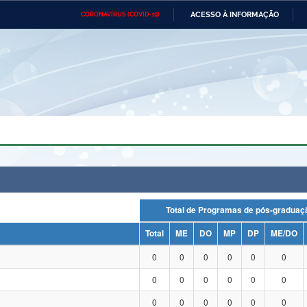
ACESSO À INFORMAÇÃO
CORONAVÍRUS (COVID-19)
Ministério da Defesa
Ministério das Relações
Mini
Exteriores
IR
PARA
O
CONTEÚDO
Ministério da Cidadania
Ministério da Saúde
Mini
Ministério do Desenvolvimento
Controladoria-Geral da União
Minis
Regional
e do
Advocacia-Geral da União
Banco Central do Brasil
Plana
Total de Programas de pós-grad
Total
ME
DO
MP
DP
ME/DO
0
0
0
0
0
0
0
0
0
0
0
0
0
0
0
0
0
0