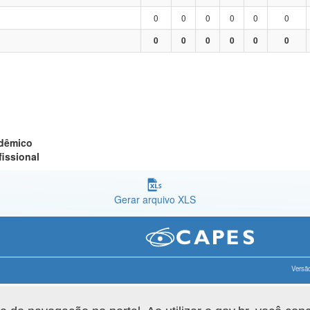
0
0
0
0
0
0
0
0
0
0
0
0
adêmico
fissional
Gerar arquivo XLS
Versão