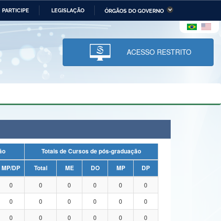
PARTICIPE
LEGISLAÇÃO
ÓRGÃOS DO GOVERNO
stério da Economia
Ministério da Infraestrutura
stério de Minas e Energia
Ministério da Ciência,
Tecnologia, Inovações e
ACESSO RESTRITO
Comunicações
tério da Mulher, da Família
Secretaria-Geral
s Direitos Humanos
lto
uação
Totais de Cursos de pós-graduação
MP/DP
Total
ME
DO
MP
DP
0
0
0
0
0
0
0
0
0
0
0
0
0
0
0
0
0
0