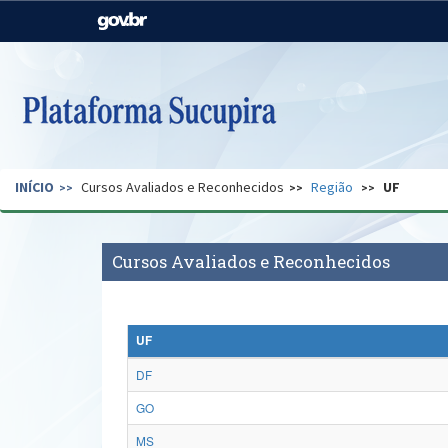
Casa Civil
Ministério da Justiça e
Segurança Pública
Ministério da Agricultura,
Ministério da Educação
Pecuária e Abastecimento
Ministério do Meio Ambiente
Ministério do Turismo
INÍCIO
Cursos Avaliados e Reconhecidos
Região
UF
Secretaria de Governo
Gabinete de Segurança
Institucional
Cursos Avaliados e Reconhecidos
UF
DF
GO
MS