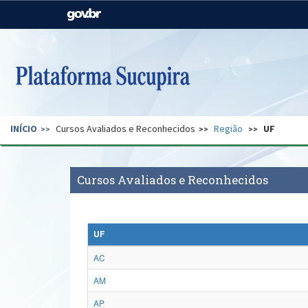
Casa Civil
Ministério da Justiça e
Segurança Pública
Ministério da Agricultura,
Ministério da Educação
Pecuária e Abastecimento
Ministério do Meio Ambiente
Ministério do Turismo
INÍCIO
Cursos Avaliados e Reconhecidos
Região
UF
Secretaria de Governo
Gabinete de Segurança
Institucional
Cursos Avaliados e Reconhecidos
UF
AC
AM
AP