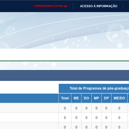
ACESSO À INFORMAÇÃO
CORONAVÍRUS (COVID-19)
Ministério da Defesa
Ministério das Relações
Mini
Exteriores
IR
PARA
O
CONTEÚDO
Ministério da Cidadania
Ministério da Saúde
Mini
Ministério do Desenvolvimento
Controladoria-Geral da União
Minis
Regional
e do
Advocacia-Geral da União
Banco Central do Brasil
Plana
Total de Programas de pós-grad
Total
ME
DO
MP
DP
ME/DO
0
0
0
0
0
0
0
0
0
0
0
0
0
0
0
0
0
0