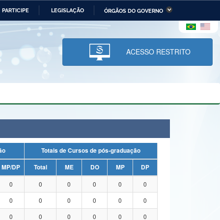
PARTICIPE
LEGISLAÇÃO
ÓRGÃOS DO GOVERNO
stério da Economia
Ministério da Infraestrutura
stério de Minas e Energia
Ministério da Ciência,
Tecnologia, Inovações e
ACESSO RESTRITO
Comunicações
tério da Mulher, da Família
Secretaria-Geral
s Direitos Humanos
lto
uação
Totais de Cursos de pós-graduação
MP/DP
Total
ME
DO
MP
DP
0
0
0
0
0
0
0
0
0
0
0
0
0
0
0
0
0
0