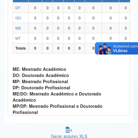
DF
0
0
0
0
0
0
0
0
Ministério da Ciência, Tecnologia, Inovações e Comunicações
GO
0
0
0
0
0
0
0
0
Ministério do Meio Ambiente
MS
0
0
0
0
0
0
0
0
Ministério do Turismo
MT
0
0
0
0
0
0
0
0
Ministério do Desenvolvimento Regional
Totais
0
0
0
0
0
0
0
0
Controladoria-Geral da União
ME: Mestrado Acadêmico
Ministério da Mulher, da Família e dos Direitos Humanos
DO: Doutorado Acadêmico
MP: Mestrado Profissional
Secretaria-Geral
DP: Doutorado Profissional
ME/DO: Mestrado Acadêmico e Doutorado
Secretaria de Governo
Acadêmico
MP/DP: Mestrado Profissional e Doutorado
Gabinete de Segurança Institucional
Profissional
Advocacia-Geral da União
Banco Central do Brasil
Gerar arquivo XLS