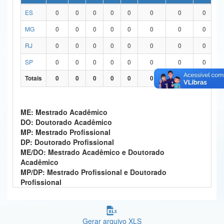
ES
0
0
0
0
0
0
0
0
Ministério da Ciência, Tecnologia, Inovações e Comunicações
MG
0
0
0
0
0
0
0
0
Ministério do Meio Ambiente
RJ
0
0
0
0
0
0
0
0
Ministério do Turismo
SP
0
0
0
0
0
0
0
0
Ministério do Desenvolvimento Regional
Totais
0
0
0
0
0
0
0
0
Controladoria-Geral da União
ME: Mestrado Acadêmico
Ministério da Mulher, da Família e dos Direitos Humanos
DO: Doutorado Acadêmico
MP: Mestrado Profissional
Secretaria-Geral
DP: Doutorado Profissional
ME/DO: Mestrado Acadêmico e Doutorado
Secretaria de Governo
Acadêmico
MP/DP: Mestrado Profissional e Doutorado
Gabinete de Segurança Institucional
Profissional
Advocacia-Geral da União
Banco Central do Brasil
Gerar arquivo XLS