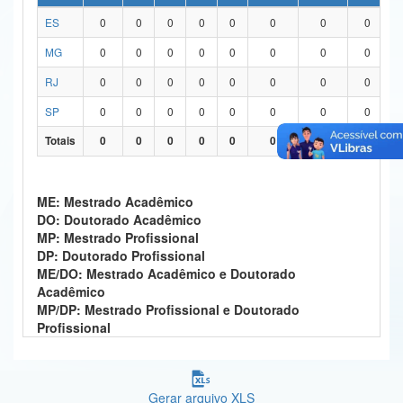
ES
0
0
0
0
0
0
0
0
Ministério da Ciência, Tecnologia, Inovações e Comunicações
MG
0
0
0
0
0
0
0
0
Ministério do Meio Ambiente
RJ
0
0
0
0
0
0
0
0
Ministério do Turismo
SP
0
0
0
0
0
0
0
0
Ministério do Desenvolvimento Regional
Totais
0
0
0
0
0
0
0
0
Controladoria-Geral da União
ME: Mestrado Acadêmico
Ministério da Mulher, da Família e dos Direitos Humanos
DO: Doutorado Acadêmico
MP: Mestrado Profissional
Secretaria-Geral
DP: Doutorado Profissional
ME/DO: Mestrado Acadêmico e Doutorado
Secretaria de Governo
Acadêmico
MP/DP: Mestrado Profissional e Doutorado
Gabinete de Segurança Institucional
Profissional
Advocacia-Geral da União
Banco Central do Brasil
Gerar arquivo XLS