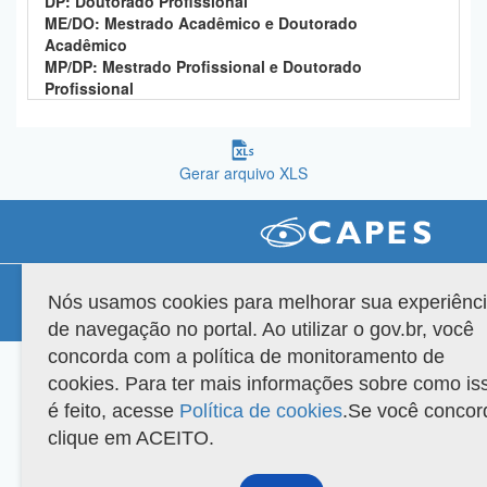
DP: Doutorado Profissional
Planalto
ME/DO: Mestrado Acadêmico e Doutorado
Acadêmico
MP/DP: Mestrado Profissional e Doutorado
Profissional
Gerar arquivo XLS
Compatibilidade
Nós usamos cookies para melhorar sua experiênc
Versão do sistema: 3.88.9
Copyright 2022 Capes. Todos os direitos reservados.
de navegação no portal. Ao utilizar o gov.br, você
concorda com a política de monitoramento de
cookies. Para ter mais informações sobre como is
é feito, acesse
Política de cookies
.Se você concor
clique em ACEITO.