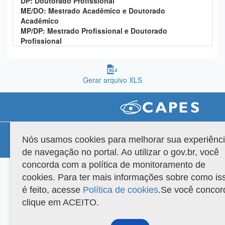
DP: Doutorado Profissional
Planalto
ME/DO: Mestrado Acadêmico e Doutorado
Acadêmico
MP/DP: Mestrado Profissional e Doutorado
Profissional
Gerar arquivo XLS
Compatibilidade
Nós usamos cookies para melhorar sua experiênc
Versão do sistema: 3.88.9
Copyright 2022 Capes. Todos os direitos reservados.
de navegação no portal. Ao utilizar o gov.br, você
concorda com a política de monitoramento de
cookies. Para ter mais informações sobre como is
é feito, acesse
Política de cookies
.Se você concor
clique em ACEITO.