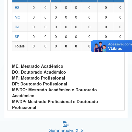
ES
0
0
0
0
0
0
0
0
Ministério da Ciência, Tecnologia, Inovações e Comunicações
MG
0
0
0
0
0
0
0
0
Ministério do Meio Ambiente
RJ
0
0
0
0
0
0
0
0
Ministério do Turismo
SP
0
0
0
0
0
0
0
0
Ministério do Desenvolvimento Regional
Totais
0
0
0
0
0
0
0
0
Controladoria-Geral da União
ME: Mestrado Acadêmico
Ministério da Mulher, da Família e dos Direitos Humanos
DO: Doutorado Acadêmico
MP: Mestrado Profissional
Secretaria-Geral
DP: Doutorado Profissional
ME/DO: Mestrado Acadêmico e Doutorado
Secretaria de Governo
Acadêmico
MP/DP: Mestrado Profissional e Doutorado
Gabinete de Segurança Institucional
Profissional
Advocacia-Geral da União
Banco Central do Brasil
Gerar arquivo XLS