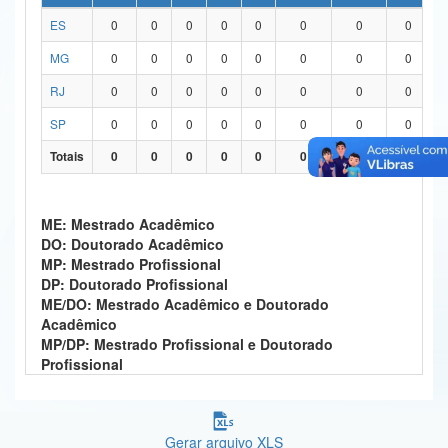
ES
0
0
0
0
0
0
0
0
Ministério da Ciência, Tecnologia, Inovações e Comunicações
MG
0
0
0
0
0
0
0
0
Ministério do Meio Ambiente
RJ
0
0
0
0
0
0
0
0
Ministério do Turismo
SP
0
0
0
0
0
0
0
0
Ministério do Desenvolvimento Regional
Totais
0
0
0
0
0
0
0
0
Controladoria-Geral da União
ME: Mestrado Acadêmico
Ministério da Mulher, da Família e dos Direitos Humanos
DO: Doutorado Acadêmico
MP: Mestrado Profissional
Secretaria-Geral
DP: Doutorado Profissional
ME/DO: Mestrado Acadêmico e Doutorado
Secretaria de Governo
Acadêmico
MP/DP: Mestrado Profissional e Doutorado
Gabinete de Segurança Institucional
Profissional
Advocacia-Geral da União
Banco Central do Brasil
Gerar arquivo XLS